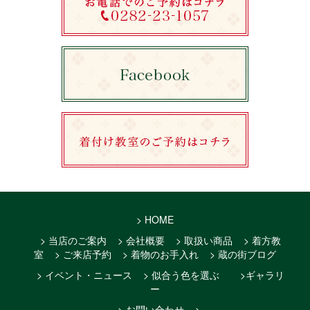
> HOME
> 当店のご案内
> 会社概要
> 取扱い商品
> 着方教
室
> ご来店予約
> 着物のお手入れ
> 蔵の街ブログ
> イベント・ニュース
> 似合う色を選ぶ
>ギャラリ
ー
> お問い合わせ
>