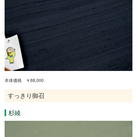
本体価格 ￥88,000
すっきり御召
杉綾