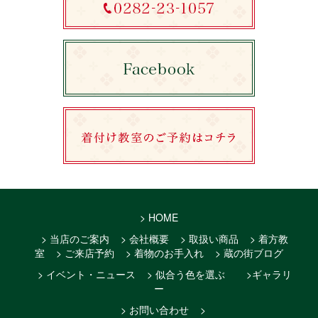
> HOME
> 当店のご案内
> 会社概要
> 取扱い商品
> 着方教
室
> ご来店予約
> 着物のお手入れ
> 蔵の街ブログ
> イベント・ニュース
> 似合う色を選ぶ
>ギャラリ
ー
> お問い合わせ
>