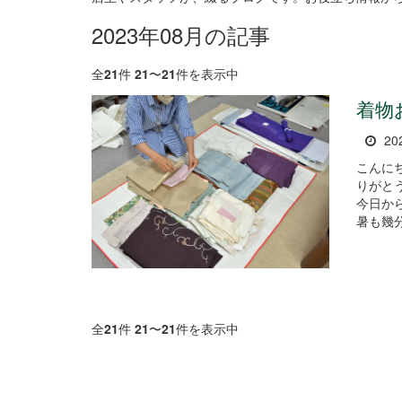
2023年08月の記事
全
21
件
21
〜
21
件を表示中
着物
20
こんに
りがとうございま
今日か
暑も幾分
全
21
件
21
〜
21
件を表示中