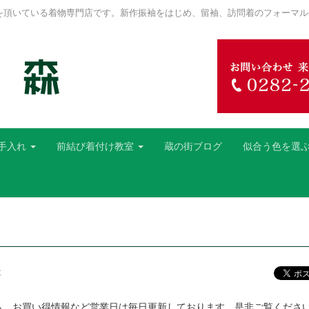
を頂いている着物専門店です。新作振袖をはじめ、留袖、訪問着のフォーマル
手入れ
前結び着付け教室
蔵の街ブログ
似合う色を選
事
ら、お買い得情報など営業日は毎日更新しております。是非ご覧くださ