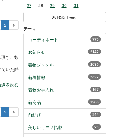
27
28
29
30
31
RSS Feed
2
テーマ
コーディネート
775
お知らせ
2142
覧頂き、あ
----------
着物ジャンル
2030
いていた酷
新着情報
2322
続きを読む
着物お手入れ
167
新商品
1288
2
前結び
244
美しいキモノ掲載
25