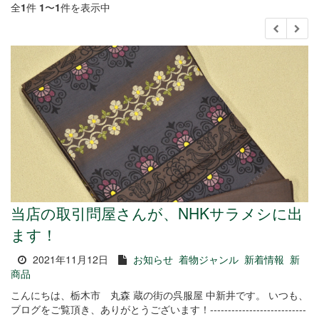
全
1
件
1
〜
1
件を表示中
当店の取引問屋さんが、NHKサラメシに出
ます！
2021年11月12日
お知らせ
着物ジャンル
新着情報
新
商品
こんにちは、栃木市 丸森 蔵の街の呉服屋 中新井です。 いつも、
ブログをご覧頂き、ありがとうございます！---------------------------