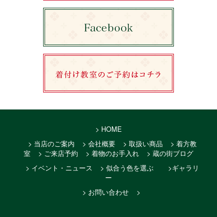
> HOME
> 当店のご案内
> 会社概要
> 取扱い商品
> 着方教
室
> ご来店予約
> 着物のお手入れ
> 蔵の街ブログ
> イベント・ニュース
> 似合う色を選ぶ
>ギャラリ
ー
> お問い合わせ
>