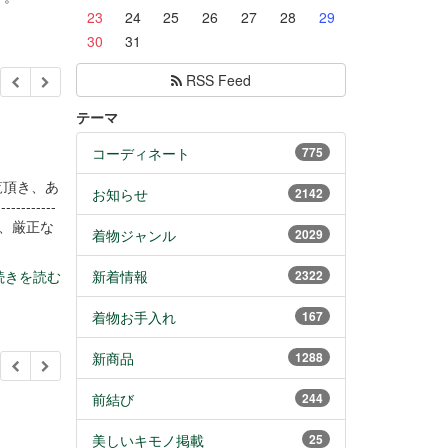
23
24
25
26
27
28
29
30
31
RSS Feed
テーマ
コーディネート
775
覧頂き、あ
お知らせ
2142
----------
、厳正な
着物ジャンル
2029
続きを読む
新着情報
2322
着物お手入れ
167
新商品
1288
前結び
244
美しいキモノ掲載
25