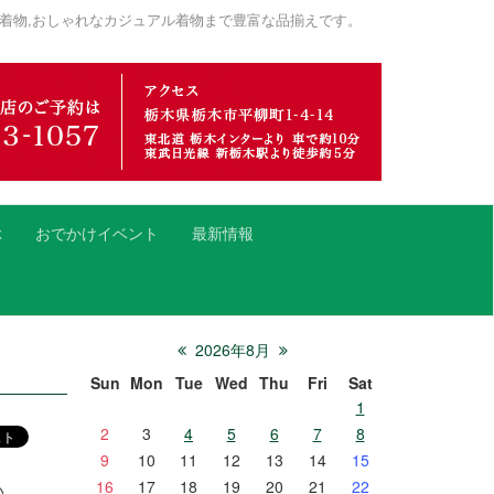
着物,おしゃれなカジュアル着物まで豊富な品揃えです。
ぶ
おでかけイベント
最新情報
2026年8月
Sun
Mon
Tue
Wed
Thu
Fri
Sat
1
2
3
4
5
6
7
8
9
10
11
12
13
14
15
16
17
18
19
20
21
22
い。