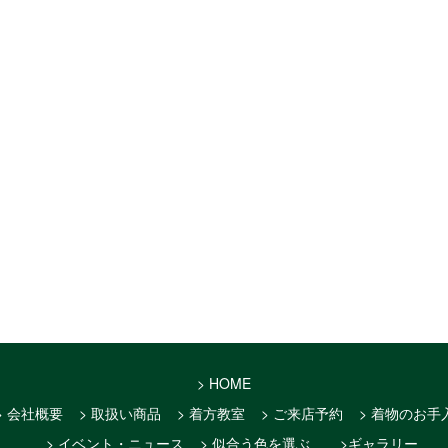
> HOME
> 会社概要
> 取扱い商品
> 着方教室
> ご来店予約
> 着物のお手
> イベント・ニュース
> 似合う色を選ぶ
>ギャラリー