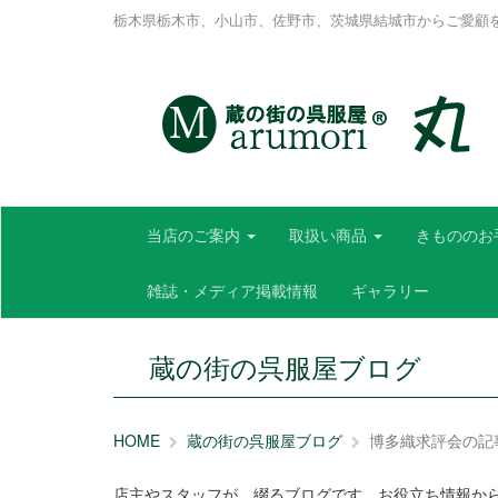
栃木県栃木市、小山市、佐野市、茨城県結城市からご愛顧
当店のご案内
取扱い商品
きもののお
雑誌・メディア掲載情報
ギャラリー
蔵の街の呉服屋ブログ
HOME
蔵の街の呉服屋ブログ
博多織求評会の記
店主やスタッフが、綴るブログです。お役立ち情報か