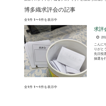
博多織求評会の記事
全
1
件
1
〜
1
件を表示中
求評
20
こんに
りがとうございま
先日投
抽選を行
全
1
件
1
〜
1
件を表示中