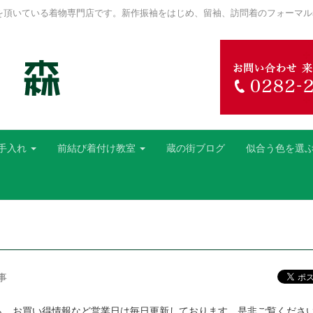
を頂いている着物専門店です。新作振袖をはじめ、留袖、訪問着のフォーマル
手入れ
前結び着付け教室
蔵の街ブログ
似合う色を選
事
ら、お買い得情報など営業日は毎日更新しております。是非ご覧くださ