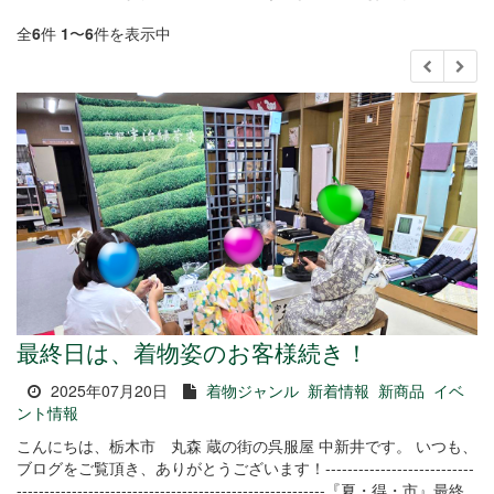
全
6
件
1
〜
6
件を表示中
最終日は、着物姿のお客様続き！
2025年07月20日
着物ジャンル
新着情報
新商品
イベ
ント情報
こんにちは、栃木市 丸森 蔵の街の呉服屋 中新井です。 いつも、
ブログをご覧頂き、ありがとうございます！---------------------------
--------------------------------------------------------『夏・得・市』最終