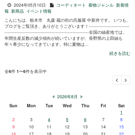
2024年05月10日
コーディネート
着物ジャンル
新着情
報
新商品
イベント情報
こんにちは、栃木市 丸森 蔵の街の呉服屋 中新井です。 いつも、
ブログをご覧頂き、ありがとうございます！---------------------------
--------------------------------------------------------全国の紬産地では、
年間生産反数の減少傾向が続いていますが、長野県の上田紬も
年々希少になってきています。特に夏物は...
続きを読む
全
6
件
1
〜
6
件を表示中
2026年8月
Sun
Mon
Tue
Wed
Thu
Fri
Sat
1
2
3
4
5
6
7
8
9
10
11
12
13
14
15
16
17
18
19
20
21
22