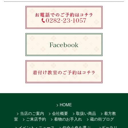
> HOME
> 当店のご案内
> 会社概要
> 取扱い商品
> 着方教
室
> ご来店予約
> 着物のお手入れ
> 蔵の街ブログ
> イベント・ニュース
> 似合う色を選ぶ
>ギャラリ