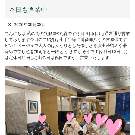
本日も営業中
2026年08月09日
こんにちは 蔵の街の呉服屋®丸森です今日９日(日)も通常通り営業
しております今日のご紹介は小千谷縮に博多織八寸名古屋帯です
ピンクベージュで大人のはんなりとした優しさを演出帯留めや帯
締めで差し色を加えると一段と 引き立ちそうですね明日10日(月)
は定休日11日(火)山の日は祝日ですが、営業いたします