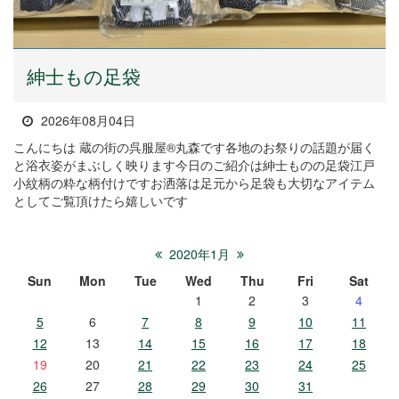
紳士もの足袋
2026年08月04日
こんにちは 蔵の街の呉服屋®丸森です各地のお祭りの話題が届く
と浴衣姿がまぶしく映ります今日のご紹介は紳士ものの足袋江戸
小紋柄の粋な柄付けですお洒落は足元から足袋も大切なアイテム
としてご覧頂けたら嬉しいです
2020年1月
Sun
Mon
Tue
Wed
Thu
Fri
Sat
1
2
3
4
5
6
7
8
9
10
11
12
13
14
15
16
17
18
19
20
21
22
23
24
25
26
27
28
29
30
31