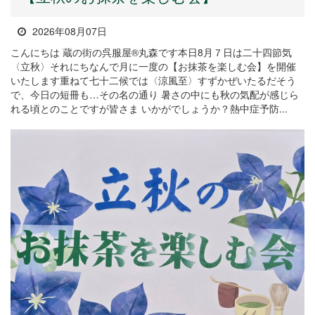
2026年08月07日
こんにちは 蔵の街の呉服屋®丸森です本日8月７日は二十四節気
〈立秋〉それにちなんで月に一度の【お抹茶を楽しむ会】を開催
いたします重ねて七十二候では〈涼風至〉すずかぜいたるだそう
で、今日の短冊も…その名の通り 暑さの中にも秋の気配が感じら
れる頃とのことですが皆さま いかがでしょうか？熱中症予防...