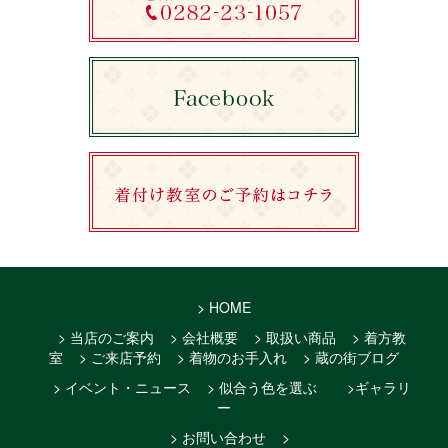
> HOME
> 当店のご案内
> 会社概要
> 取扱い商品
> 着方教
室
> ご来店予約
> 着物のお手入れ
> 蔵の街ブログ
> イベント・ニュース
> 似合う色を選ぶ
>ギャラリ
ー
> お問い合わせ
>