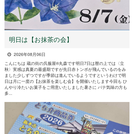
明日は【お抹茶の会】
2026年08月06日
こんにちは 蔵の街の呉服屋®丸森です明日7日は暦の上では〈立
秋〉実感は真夏の最盛期ですが先日赤トンボが飛んでいるのをみ
ました少しずつですが季節は進んでいるようですというわけで明
日は月に一度の【お抹茶を楽しむ会】を開催いたします今回も ひ
んやり冷たいお菓子をご用意いたしました暑さに バテ気味の方も
多...