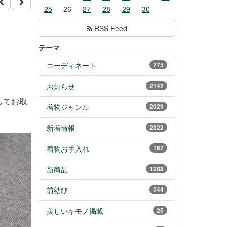
25
26
27
28
29
30
RSS Feed
テーマ
コーディネート
775
お知らせ
2142
してお取
着物ジャンル
2029
新着情報
2322
着物お手入れ
167
新商品
1288
前結び
244
美しいキモノ掲載
25