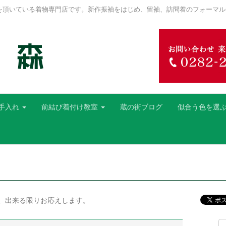
を頂いている着物専門店です。新作振袖をはじめ、留袖、訪問着のフォーマル
手入れ
前結び着付け教室
蔵の街ブログ
似合う色を選
、出来る限りお応えします。