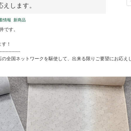
応えします。
着情報
新商品
新井です。
ます！
--------------
店の全国ネットワークを駆使して、出来る限りご要望にお応え