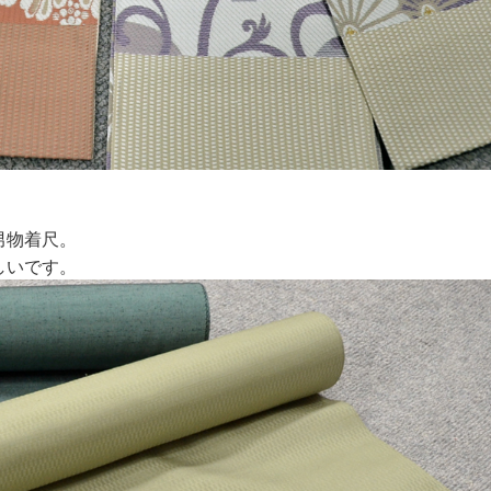
男物着尺。
しいです。