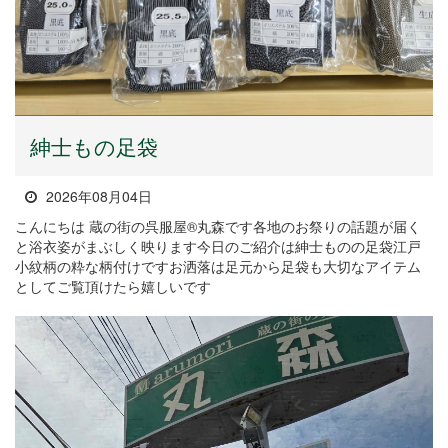
紳士もの足袋
2026年08月04日
こんにちは 蔵の街の呉服屋®丸森です各地のお祭りの話題が届く
と浴衣姿がまぶしく映ります今日のご紹介は紳士ものの足袋江戸
小紋柄の粋な柄付けですお洒落は足元から足袋も大切なアイテム
としてご覧頂けたら嬉しいです