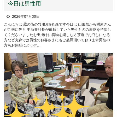
今日は男性用
2026年07月30日
こんにちは 蔵の街の呉服屋®丸森です今日は 山形県から問屋さん
がご来店先月 中新井社長が依頼していた男性ものの着物を持参し
てくださいましたお出掛けに着物を楽しむ方茶道でお召しになる
方など丸森では男性のお客さまにもご贔屓頂いております男性の
方もお気軽にどうぞ…