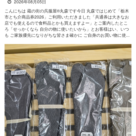
2026年08月05日
こんにちは 蔵の街の呉服屋®丸森です今日 丸森ではじめて「栃木
市とち介商品券2026」ご利用いただきました「共通券は大きなお
店でも使えるので食料品とかも買えますよー」とご案内したとこ
ろ「せっかくなら 自分の物に使いたいから」とお客様はい、いつ
も ご家族優先になりがちな皆さま確かに ご自身のお買い物に使...