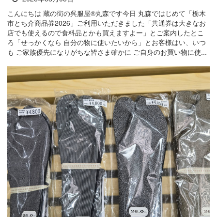
こんにちは 蔵の街の呉服屋®丸森です今日 丸森ではじめて「栃木
市とち介商品券2026」ご利用いただきました「共通券は大きなお
店でも使えるので食料品とかも買えますよー」とご案内したとこ
ろ「せっかくなら 自分の物に使いたいから」とお客様はい、いつ
も ご家族優先になりがちな皆さま確かに ご自身のお買い物に使...