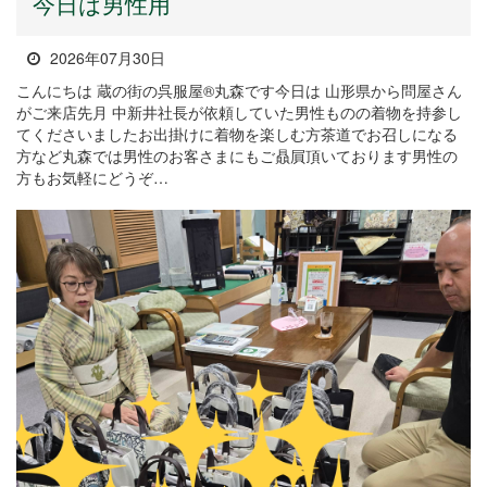
今日は男性用
2026年07月30日
こんにちは 蔵の街の呉服屋®丸森です今日は 山形県から問屋さん
がご来店先月 中新井社長が依頼していた男性ものの着物を持参し
てくださいましたお出掛けに着物を楽しむ方茶道でお召しになる
方など丸森では男性のお客さまにもご贔屓頂いております男性の
方もお気軽にどうぞ…