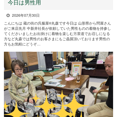
今日は男性用
2026年07月30日
こんにちは 蔵の街の呉服屋®丸森です今日は 山形県から問屋さん
がご来店先月 中新井社長が依頼していた男性ものの着物を持参し
てくださいましたお出掛けに着物を楽しむ方茶道でお召しになる
方など丸森では男性のお客さまにもご贔屓頂いております男性の
方もお気軽にどうぞ…