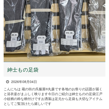
紳士もの足袋
2026年08月04日
こんにちは 蔵の街の呉服屋®丸森です各地のお祭りの話題が届く
と浴衣姿がまぶしく映ります今日のご紹介は紳士ものの足袋江戸
小紋柄の粋な柄付けですお洒落は足元から足袋も大切なアイテム
としてご覧頂けたら嬉しいです