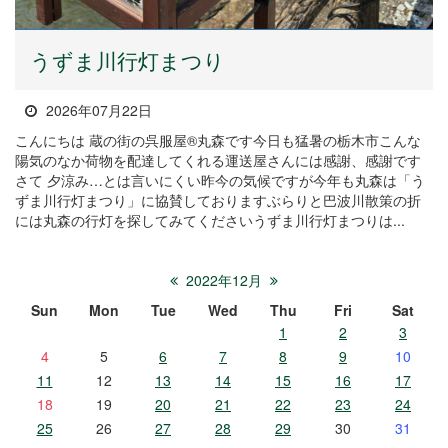
うずま川行灯まつり
2026年07月22日
こんにちは 蔵の街の呉服屋®丸森です今日も猛暑の栃木市こんな
陽気のなか荷物を配達してくれる運送屋さんには感謝、感謝です
さて 夕涼み…とは言いにくい昨今の気候ですが今年も丸森は「う
ずま川行灯まつり」に協賛しておりますぶらりと巴波川散策の折
には丸森の行灯を探してみてくださいうずま川行灯まつりは...
2022年12月
Sun
Mon
Tue
Wed
Thu
Fri
Sat
1
2
3
4
5
6
7
8
9
10
11
12
13
14
15
16
17
18
19
20
21
22
23
24
25
26
27
28
29
30
31