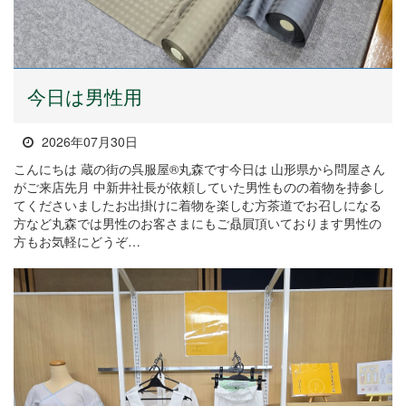
今日は男性用
2026年07月30日
こんにちは 蔵の街の呉服屋®丸森です今日は 山形県から問屋さん
がご来店先月 中新井社長が依頼していた男性ものの着物を持参し
てくださいましたお出掛けに着物を楽しむ方茶道でお召しになる
方など丸森では男性のお客さまにもご贔屓頂いております男性の
方もお気軽にどうぞ…