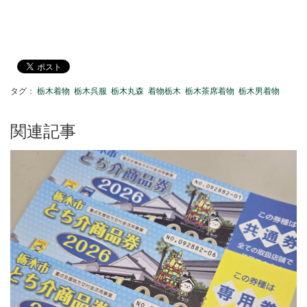
タグ：
栃木着物
栃木呉服
栃木丸森
着物栃木
栃木茶席着物
栃木男着物
関連記事