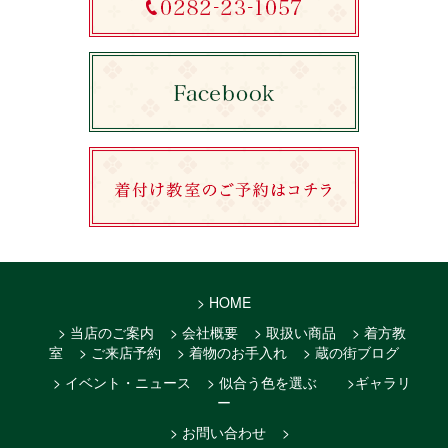
> HOME
> 当店のご案内
> 会社概要
> 取扱い商品
> 着方教
室
> ご来店予約
> 着物のお手入れ
> 蔵の街ブログ
> イベント・ニュース
> 似合う色を選ぶ
>ギャラリ
ー
> お問い合わせ
>