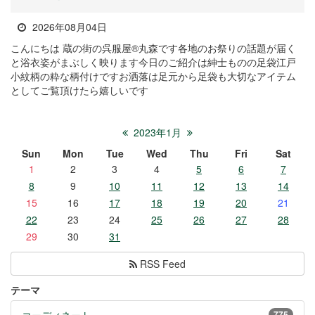
2026年08月04日
こんにちは 蔵の街の呉服屋®丸森です各地のお祭りの話題が届く
と浴衣姿がまぶしく映ります今日のご紹介は紳士ものの足袋江戸
小紋柄の粋な柄付けですお洒落は足元から足袋も大切なアイテム
としてご覧頂けたら嬉しいです
2023年1月
Sun
Mon
Tue
Wed
Thu
Fri
Sat
1
2
3
4
5
6
7
8
9
10
11
12
13
14
15
16
17
18
19
20
21
22
23
24
25
26
27
28
29
30
31
RSS Feed
テーマ
775