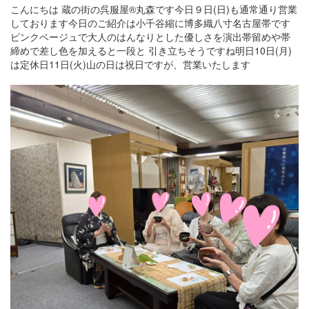
こんにちは 蔵の街の呉服屋®丸森です今日９日(日)も通常通り営業
しております今日のご紹介は小千谷縮に博多織八寸名古屋帯です
ピンクベージュで大人のはんなりとした優しさを演出帯留めや帯
締めで差し色を加えると一段と 引き立ちそうですね明日10日(月)
は定休日11日(火)山の日は祝日ですが、営業いたします