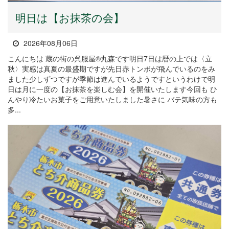
明日は【お抹茶の会】
2026年08月06日
こんにちは 蔵の街の呉服屋®丸森です明日7日は暦の上では〈立
秋〉実感は真夏の最盛期ですが先日赤トンボが飛んでいるのをみ
ました少しずつですが季節は進んでいるようですというわけで明
日は月に一度の【お抹茶を楽しむ会】を開催いたします今回も ひ
んやり冷たいお菓子をご用意いたしました暑さに バテ気味の方も
多...