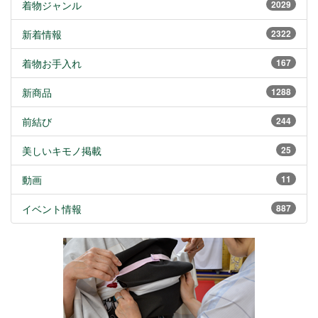
着物ジャンル
2029
新着情報
2322
着物お手入れ
167
新商品
1288
前結び
244
美しいキモノ掲載
25
動画
11
イベント情報
887