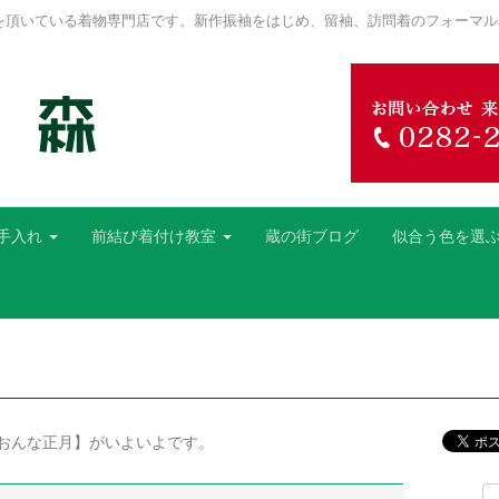
を頂いている着物専門店です。新作振袖をはじめ、留袖、訪問着のフォーマル
手入れ
前結び着付け教室
蔵の街ブログ
似合う色を選
おんな正月】がいよいよです。