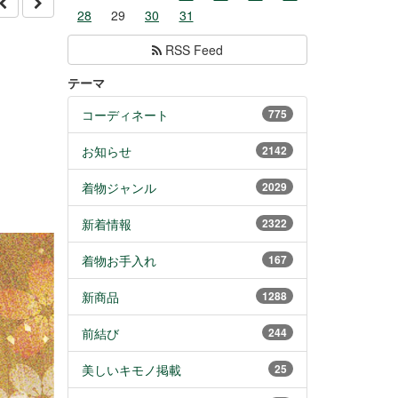
28
29
30
31
RSS Feed
テーマ
コーディネート
775
お知らせ
2142
着物ジャンル
2029
新着情報
2322
着物お手入れ
167
新商品
1288
前結び
244
美しいキモノ掲載
25