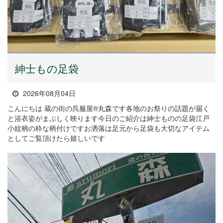
紳士もの足袋
2026年08月04日
こんにちは 蔵の街の呉服屋®丸森です各地のお祭りの話題が届く
と浴衣姿がまぶしく映ります今日のご紹介は紳士ものの足袋江戸
小紋柄の粋な柄付けですお洒落は足元から足袋も大切なアイテム
としてご覧頂けたら嬉しいです