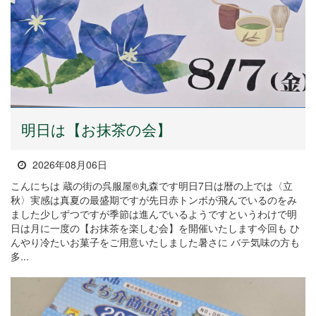
明日は【お抹茶の会】
2026年08月06日
こんにちは 蔵の街の呉服屋®丸森です明日7日は暦の上では〈立
秋〉実感は真夏の最盛期ですが先日赤トンボが飛んでいるのをみ
ました少しずつですが季節は進んでいるようですというわけで明
日は月に一度の【お抹茶を楽しむ会】を開催いたします今回も ひ
んやり冷たいお菓子をご用意いたしました暑さに バテ気味の方も
多...