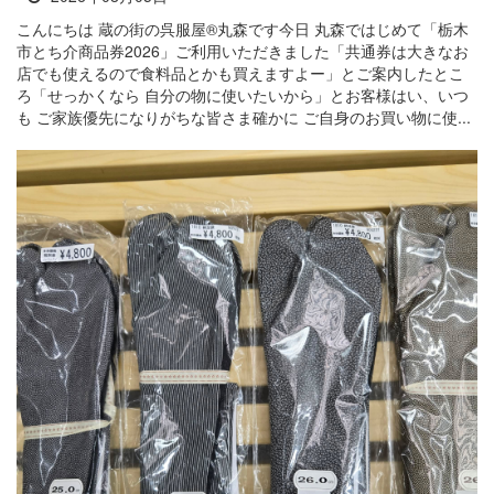
こんにちは 蔵の街の呉服屋®丸森です今日 丸森ではじめて「栃木
市とち介商品券2026」ご利用いただきました「共通券は大きなお
店でも使えるので食料品とかも買えますよー」とご案内したとこ
ろ「せっかくなら 自分の物に使いたいから」とお客様はい、いつ
も ご家族優先になりがちな皆さま確かに ご自身のお買い物に使...