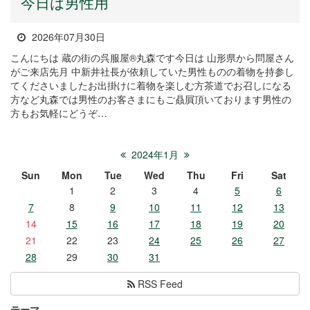
今日は男性用
2026年07月30日
こんにちは 蔵の街の呉服屋®丸森です今日は 山形県から問屋さん
がご来店先月 中新井社長が依頼していた男性ものの着物を持参し
てくださいましたお出掛けに着物を楽しむ方茶道でお召しになる
方など丸森では男性のお客さまにもご贔屓頂いております男性の
方もお気軽にどうぞ…
2024年1月
Sun
Mon
Tue
Wed
Thu
Fri
Sat
1
2
3
4
5
6
7
8
9
10
11
12
13
14
15
16
17
18
19
20
21
22
23
24
25
26
27
28
29
30
31
RSS Feed
テーマ