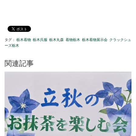
タグ：
栃木着物
栃木呉服
栃木丸森
着物栃木
栃木着物展示会
クラックシュ
ーズ栃木
関連記事