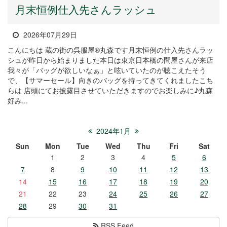
月末恒例仕入先さんラッシュ
2026年07月29日
こんにちは 蔵の街の呉服屋®丸森です月末恒例の仕入先さんラッ
シュが昨日から始まりました本日は東京日本橋の問屋さんが来店
我々が「バッグが欲しいなぁ」と呟いていたのが聴こえたそう
で、【サマーセール】向きのバッグを持ってきてくれましたこち
らは 店頭にてお披露目させていただきますのでお楽しみに♪丸森
好み...
2024年1月
Sun
Mon
Tue
Wed
Thu
Fri
Sat
1
2
3
4
5
6
7
8
9
10
11
12
13
14
15
16
17
18
19
20
21
22
23
24
25
26
27
28
29
30
31
RSS Feed