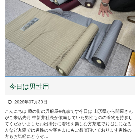
今日は男性用
2026年07月30日
こんにちは 蔵の街の呉服屋®丸森です今日は 山形県から問屋さん
がご来店先月 中新井社長が依頼していた男性ものの着物を持参し
てくださいましたお出掛けに着物を楽しむ方茶道でお召しになる
方など丸森では男性のお客さまにもご贔屓頂いております男性の
方もお気軽にどうぞ…