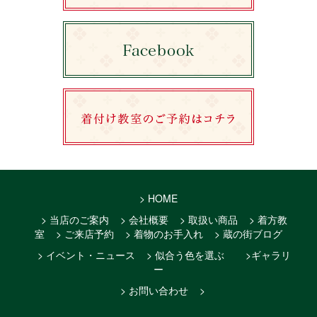
> HOME
> 当店のご案内
> 会社概要
> 取扱い商品
> 着方教
室
> ご来店予約
> 着物のお手入れ
> 蔵の街ブログ
> イベント・ニュース
> 似合う色を選ぶ
>ギャラリ
ー
> お問い合わせ
>