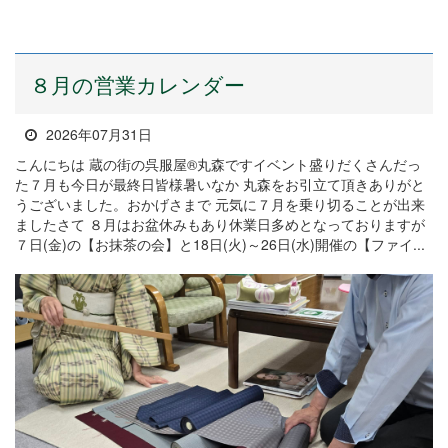
８月の営業カレンダー
2026年07月31日
こんにちは 蔵の街の呉服屋®丸森ですイベント盛りだくさんだっ
た７月も今日が最終日皆様暑いなか 丸森をお引立て頂きありがと
うございました。おかげさまで 元気に７月を乗り切ることが出来
ましたさて ８月はお盆休みもあり休業日多めとなっておりますが
７日(金)の【お抹茶の会】と18日(火)～26日(水)開催の【ファイ...