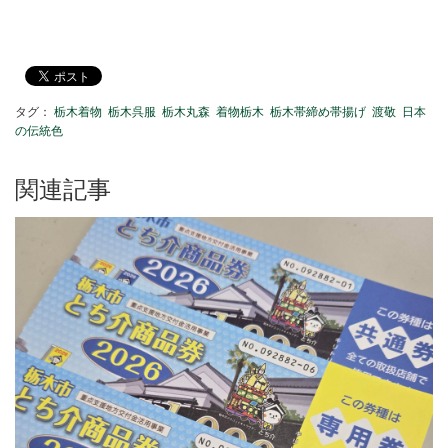
タグ：
栃木着物
栃木呉服
栃木丸森
着物栃木
栃木帯締め帯揚げ
渡敬
日本
の伝統色
関連記事