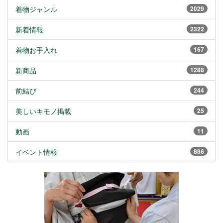
着物ジャンル
2029
新着情報
2322
着物お手入れ
167
新商品
1288
前結び
244
美しいキモノ掲載
25
動画
11
イベント情報
886