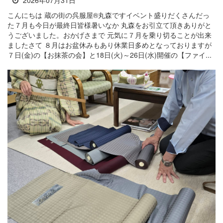
こんにちは 蔵の街の呉服屋®丸森ですイベント盛りだくさんだっ
た７月も今日が最終日皆様暑いなか 丸森をお引立て頂きありがと
うございました。おかげさまで 元気に７月を乗り切ることが出来
ましたさて ８月はお盆休みもあり休業日多めとなっておりますが
７日(金)の【お抹茶の会】と18日(火)～26日(水)開催の【ファイ...