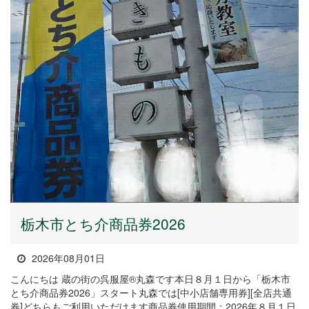
栃木市とち介商品券2026
2026年08月01日
こんにちは 蔵の街の呉服屋®丸森です本日８月１日から「栃木市
とち介商品券2026」スタート丸森では[中小店舗専用券][全店共通
券]どちらもご利用いただけます商品券使用期間：2026年８月１日