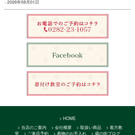
- 2026年08月01日
> HOME
> 当店のご案内
> 会社概要
> 取扱い商品
> 着方教
室
> ご来店予約
> 着物のお手入れ
> 蔵の街ブログ