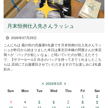
月末恒例仕入先さんラッシュ
2026年07月29日
こんにちは 蔵の街の呉服屋®丸森です月末恒例の仕入先さんラッ
シュが昨日から始まりました本日は東京日本橋の問屋さんが来店
我々が「バッグが欲しいなぁ」と呟いていたのが聴こえたそう
で、【サマーセール】向きのバッグを持ってきてくれましたこち
らは 店頭にてお披露目させていただきますのでお楽しみに♪丸森
好み...
2024年3月
Sun
Mon
Tue
Wed
Thu
Fri
Sat
1
2
3
4
5
6
7
8
9
10
11
12
13
14
15
16