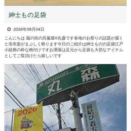
紳士もの足袋
2026年08月04日
こんにちは 蔵の街の呉服屋®丸森です各地のお祭りの話題が届く
と浴衣姿がまぶしく映ります今日のご紹介は紳士ものの足袋江戸
小紋柄の粋な柄付けですお洒落は足元から足袋も大切なアイテム
としてご覧頂けたら嬉しいです