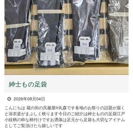
紳士もの足袋
2026年08月04日
こんにちは 蔵の街の呉服屋®丸森です各地のお祭りの話題が届く
と浴衣姿がまぶしく映ります今日のご紹介は紳士ものの足袋江戸
小紋柄の粋な柄付けですお洒落は足元から足袋も大切なアイテム
としてご覧頂けたら嬉しいです