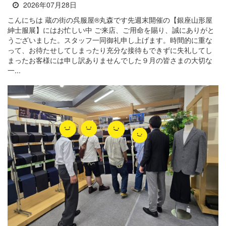
2026年07月28日
こんにちは 蔵の街の呉服屋®丸森です先週末開催の【銀座山形屋
紳士服展】にはお忙しい中 ご来店、ご用命を賜り、誠にありがと
うございました。スタッフ一同御礼申し上げます。時間的に重な
って、お待たせしてしまったり充分な接待もできずに失礼してし
まったお客様には申し訳ありませんでした９月の皆さまの大切な
一...