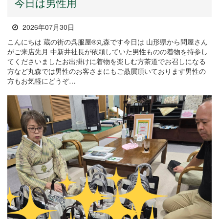
今日は男性用
2026年07月30日
こんにちは 蔵の街の呉服屋®丸森です今日は 山形県から問屋さん
がご来店先月 中新井社長が依頼していた男性ものの着物を持参し
てくださいましたお出掛けに着物を楽しむ方茶道でお召しになる
方など丸森では男性のお客さまにもご贔屓頂いております男性の
方もお気軽にどうぞ…