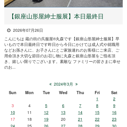
【銀座山形屋紳士服展】本日最終日
2026年07月26日
こんにちは 蔵の街の呉服屋®丸森です【銀座山形屋紳士服展】早
いもので本日最終日です昨日から今日にかけては成人式や就職用
などお孫さんに、お子さんにとご家族連れのお客様にご来店、ご
用命頂き大切な節目のお召し物に丸森と銀座山形屋をご指名頂
き、嬉しい限りでございます。素敵な ファミリーの皆さまに幸せ
のお...
2024年3月
Sun
Mon
Tue
Wed
Thu
Fri
Sat
1
2
3
4
5
6
7
8
9
10
11
12
13
14
15
16
17
18
19
20
21
22
23
24
25
26
27
28
29
30