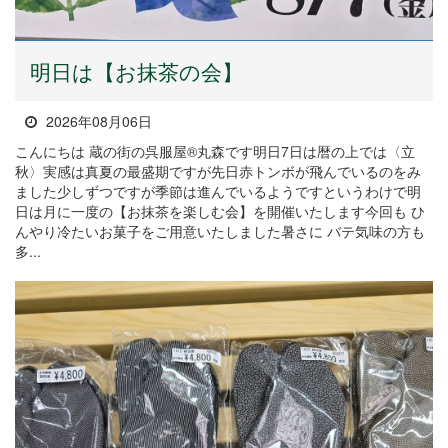
明日は【お抹茶の会】
2026年08月06日
こんにちは 蔵の街の呉服屋®丸森です明日7日は暦の上では〈立
秋〉実感は真夏の最盛期ですが先日赤トンボが飛んでいるのをみ
ました少しずつですが季節は進んでいるようですというわけで明
日は月に一度の【お抹茶を楽しむ会】を開催いたします今回も ひ
んやり冷たいお菓子をご用意いたしました暑さに バテ気味の方も
多...