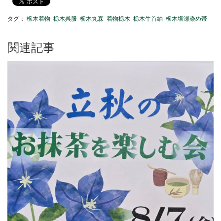
タグ：
栃木着物
栃木呉服
栃木丸森
着物栃木
栃木牛首紬
栃木塩瀬染め帯
関連記事