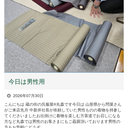
今日は男性用
2026年07月30日
こんにちは 蔵の街の呉服屋®丸森です今日は 山形県から問屋さん
がご来店先月 中新井社長が依頼していた男性ものの着物を持参し
てくださいましたお出掛けに着物を楽しむ方茶道でお召しになる
方など丸森では男性のお客さまにもご贔屓頂いております男性の
方もお気軽にどうぞ…