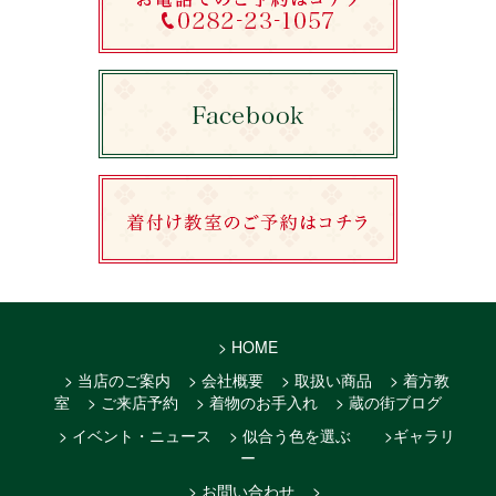
> HOME
> 当店のご案内
> 会社概要
> 取扱い商品
> 着方教
室
> ご来店予約
> 着物のお手入れ
> 蔵の街ブログ
> イベント・ニュース
> 似合う色を選ぶ
>ギャラリ
ー
> お問い合わせ
>