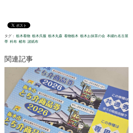
タグ：
栃木着物
栃木呉服
栃木丸森
着物栃木
栃木お抹茶の会
本綴れ名古屋
帯
科布
楮布
諸紙布
関連記事