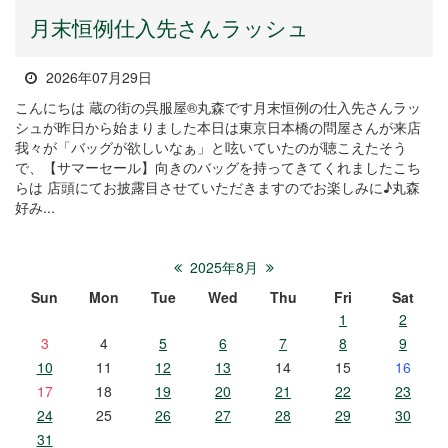
月末恒例仕入先さんラッシュ
2026年07月29日
こんにちは 蔵の街の呉服屋®丸森です月末恒例の仕入先さんラッ
シュが昨日から始まりました本日は東京日本橋の問屋さんが来店
我々が「バッグが欲しいなぁ」と呟いていたのが聴こえたそう
で、【サマーセール】向きのバッグを持ってきてくれましたこち
らは 店頭にてお披露目させていただきますのでお楽しみに♪丸森
好み...
2025年8月
Sun
Mon
Tue
Wed
Thu
Fri
Sat
1
2
3
4
5
6
7
8
9
10
11
12
13
14
15
16
17
18
19
20
21
22
23
24
25
26
27
28
29
30
31