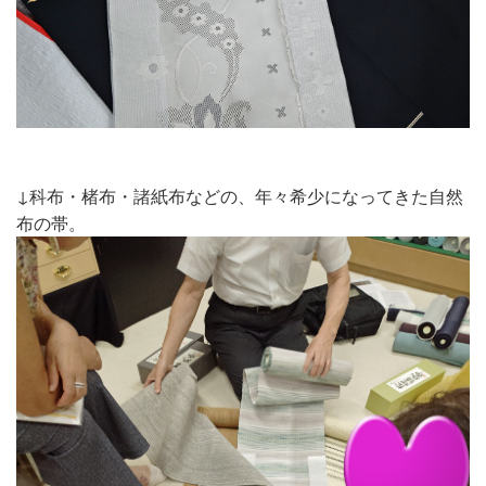
↓科布・楮布・諸紙布などの、年々希少になってきた自然
布の帯。