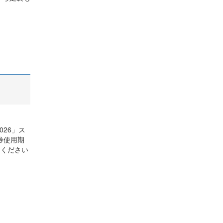
26」ス
券使用期
用ください