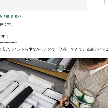
着情報
新商品
新井です。
ます！
--------------
来店アポイントも少なかったので、入荷してきている新アイテ