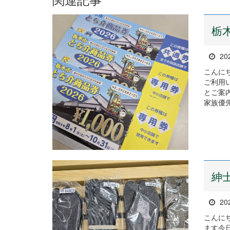
栃
20
こんに
ご利用
とご案
家族優先
紳
20
こんに
ます今