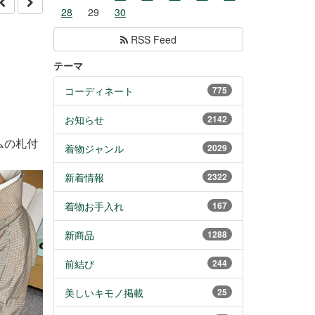
28
29
30
RSS Feed
テーマ
コーディネート
775
お知らせ
2142
ムの札付
着物ジャンル
2029
新着情報
2322
着物お手入れ
167
新商品
1288
前結び
244
美しいキモノ掲載
25