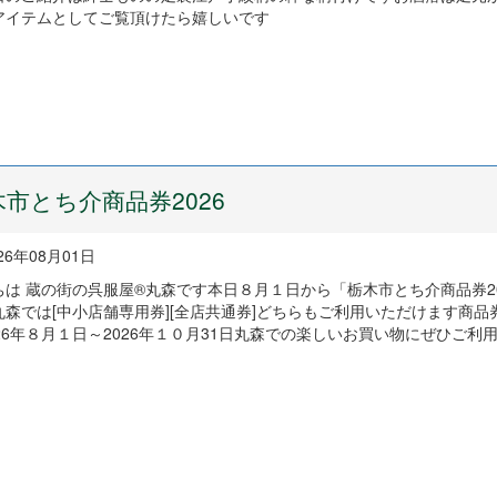
アイテムとしてご覧頂けたら嬉しいです
木市とち介商品券2026
26年08月01日
ちは 蔵の街の呉服屋®丸森です本日８月１日から「栃木市とち介商品券20
丸森では[中小店舗専用券][全店共通券]どちらもご利用いただけます商品
26年８月１日～2026年１０月31日丸森での楽しいお買い物にぜひご利