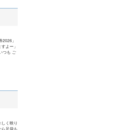
2026」
ますよー」
いつも ご
ぶしく映り
から足袋も