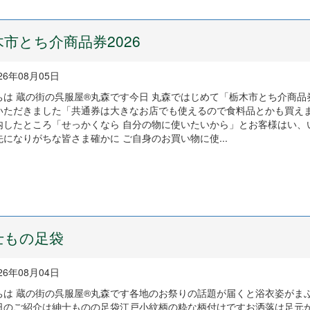
木市とち介商品券2026
26年08月05日
ちは 蔵の街の呉服屋®丸森です今日 丸森ではじめて「栃木市とち介商品券
いただきました「共通券は大きなお店でも使えるので食料品とかも買え
内したところ「せっかくなら 自分の物に使いたいから」とお客様はい、
になりがちな皆さま確かに ご自身のお買い物に使...
士もの足袋
26年08月04日
ちは 蔵の街の呉服屋®丸森です各地のお祭りの話題が届くと浴衣姿がま
日のご紹介は紳士ものの足袋江戸小紋柄の粋な柄付けですお洒落は足元