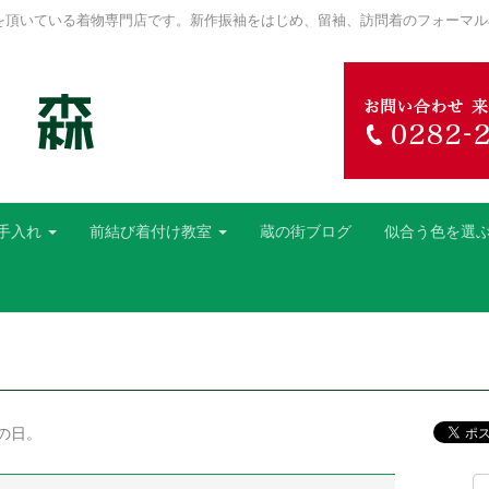
を頂いている着物専門店です。新作振袖をはじめ、留袖、訪問着のフォーマル
手入れ
前結び着付け教室
蔵の街ブログ
似合う色を選
の日。