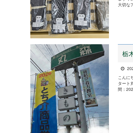
大切な
栃
20
こんに
タート
間：20