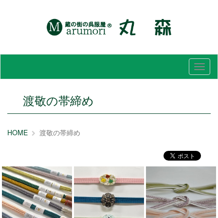
メ
ニ
ュ
ー
渡敬の帯締め
HOME
渡敬の帯締め