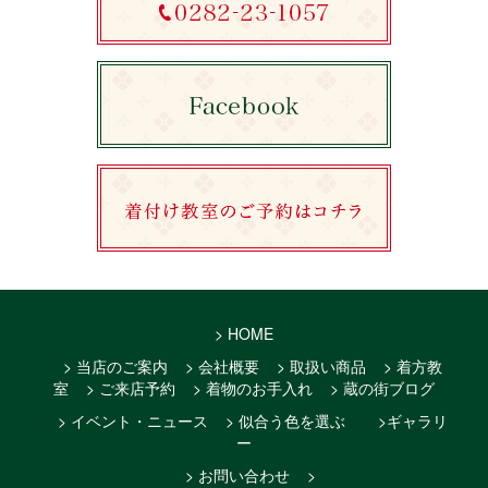
> HOME
> 当店のご案内
> 会社概要
> 取扱い商品
> 着方教
室
> ご来店予約
> 着物のお手入れ
> 蔵の街ブログ
> イベント・ニュース
> 似合う色を選ぶ
>ギャラリ
ー
> お問い合わせ
>