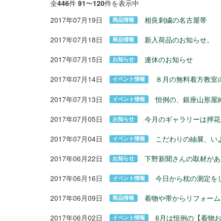
全
446
件
91
〜
120
件を表示中
2017年07月19日
相良刺繍の名古屋帯
商品情報
2017年07月18日
新入荷品のお知らせ。
商品情報
2017年07月15日
連休のお知らせ
お知らせ
2017年07月14日
８月の無料着方教室
イベント情報
2017年07月13日
恒例の、銀座山形屋
イベント情報
2017年07月05日
今月のギャラリーは押花
お知らせ
2017年07月04日
こだわりの紬展、い
イベント情報
2017年06月22日
下野新聞さんの取材があ
お知らせ
2017年06月16日
今日から枕の測定を
イベント情報
2017年06月09日
着物や帯からリフォーム
商品情報
2017年06月02日
6月は恒例の【着物
イベント情報