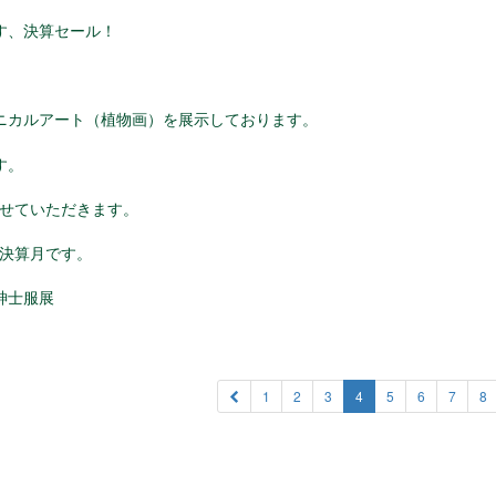
す、決算セール！
ニカルアート（植物画）を展示しております。
す。
せていただきます。
決算月です。
紳士服展
1
2
3
4
5
6
7
8