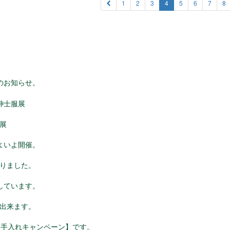
1
2
3
4
5
6
7
8
のお知らせ。
紳士服展
展
よいよ開催。
りました。
しています。
出来ます。
お手入れキャンペーン】です。