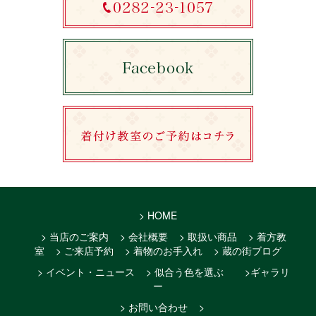
> HOME
> 当店のご案内
> 会社概要
> 取扱い商品
> 着方教
室
> ご来店予約
> 着物のお手入れ
> 蔵の街ブログ
> イベント・ニュース
> 似合う色を選ぶ
>ギャラリ
ー
> お問い合わせ
>