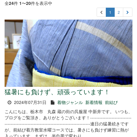
全
24
件
1
〜
20
件を表示中
1
2
猛暑にも負けず、頑張っています！
2024年07月31日
着物ジャンル
新着情報
前結び
こんにちは、栃木市 丸森 蔵の街の呉服屋 中新井です。 いつも、
ブログをご覧頂き、ありがとうございます！---------------------------
--------------------------------------------------------連日の猛暑続きです
が、前結び着方教室水曜コースでは、暑さにも負けず練習に熱が
入っています。まずは、半巾帯で変わり...