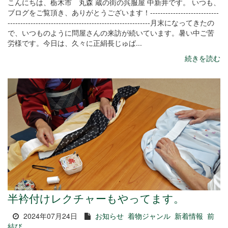
こんにちは、栃木市 丸森 蔵の街の呉服屋 中新井です。 いつも、
ブログをご覧頂き、ありがとうございます！---------------------------
--------------------------------------------------------月末になってきたの
で、いつものように問屋さんの来訪が続いています。暑い中ご苦
労様です。今日は、久々に正絹長じゅば...
続きを読む
半衿付けレクチャーもやってます。
2024年07月24日
お知らせ
着物ジャンル
新着情報
前
結び