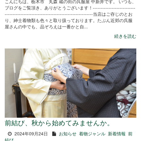
こんにちは、栃木市 丸森 蔵の街の呉服屋 中新井です。 いつも、
ブログをご覧頂き、ありがとうございます！---------------------------
--------------------------------------------------------当店はご存じのとお
り、紳士着物類も色々と取り扱っております。たぶん近郊の呉服
屋さんの中でも、品ぞろえは一番かと自...
続きを読む
前結び、秋から始めてみませんか。
2024年09月24日
お知らせ
着物ジャンル
新着情報
前
結び