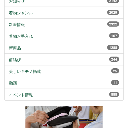
お知らせ
2142
着物ジャンル
2029
新着情報
2322
着物お手入れ
167
新商品
1288
前結び
244
美しいキモノ掲載
25
動画
11
イベント情報
888