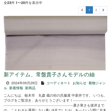
全
23
件
1
〜
20
件を表示中
1
2
新アイテム、常盤貴子さんモデルの紬
2024年09月29日
コーディネート
お知らせ
着物ジャン
ル
新着情報
新商品
こんにちは、栃木市 丸森 蔵の街の呉服屋 中新井です。 いつも、
ブログをご覧頂き、ありがとうございます！---------------------------
--------------------------------------------------------暑さ寒さも彼岸まで
の、ことわざも通用しない暑い9月でしたが、あっという間に月末