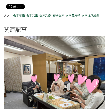
タグ：
栃木着物
栃木呉服
栃木丸森
着物栃木
栃木螢庵帯
栃木琉球紅型
関連記事