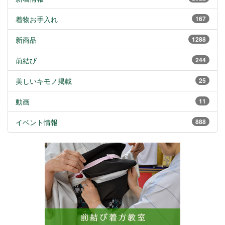
着物お手入れ
167
新商品
1288
前結び
244
美しいキモノ掲載
25
動画
11
イベント情報
888