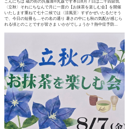
こんにちは 蔵の街の呉服屋®丸森です本日8月７日は二十四節気
〈立秋〉それにちなんで月に一度の【お抹茶を楽しむ会】を開催
いたします重ねて七十二候では〈涼風至〉すずかぜいたるだそう
で、今日の短冊も…その名の通り 暑さの中にも秋の気配が感じら
れる頃とのことですが皆さま いかがでしょうか？熱中症予防...