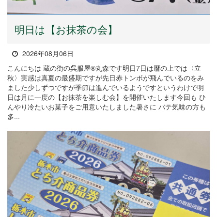
明日は【お抹茶の会】
2026年08月06日
こんにちは 蔵の街の呉服屋®丸森です明日7日は暦の上では〈立
秋〉実感は真夏の最盛期ですが先日赤トンボが飛んでいるのをみ
ました少しずつですが季節は進んでいるようですというわけで明
日は月に一度の【お抹茶を楽しむ会】を開催いたします今回も ひ
んやり冷たいお菓子をご用意いたしました暑さに バテ気味の方も
多...