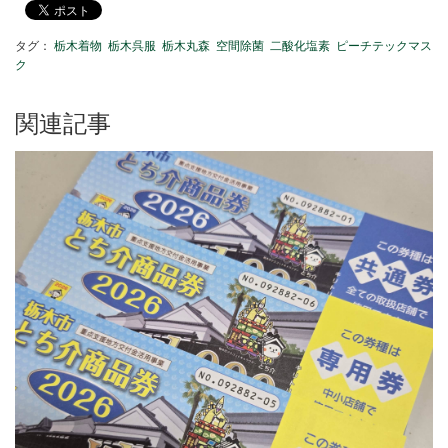
タグ：
栃木着物
栃木呉服
栃木丸森
空間除菌
二酸化塩素
ピーチテックマス
ク
関連記事