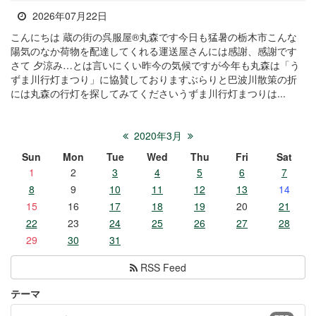
2026年07月22日
こんにちは 蔵の街の呉服屋®丸森です今日も猛暑の栃木市こんな
陽気のなか荷物を配達してくれる運送屋さんには感謝、感謝です
さて 夕涼み…とは言いにくい昨今の気候ですが今年も丸森は「う
ずま川行灯まつり」に協賛しておりますぶらりと巴波川散策の折
には丸森の行灯を探してみてくださいうずま川行灯まつりは...
2020年3月
Sun
Mon
Tue
Wed
Thu
Fri
Sat
1
2
3
4
5
6
7
8
9
10
11
12
13
14
15
16
17
18
19
20
21
22
23
24
25
26
27
28
29
30
31
RSS Feed
テーマ