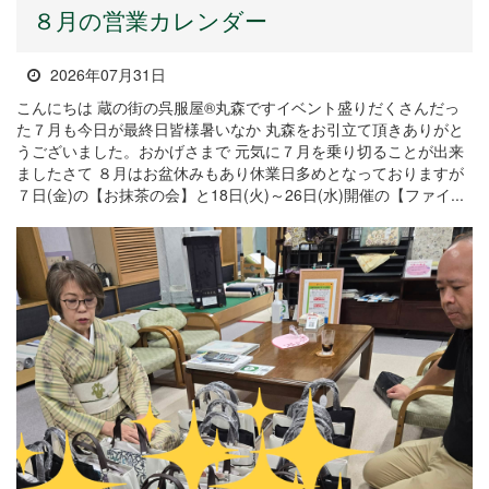
８月の営業カレンダー
2026年07月31日
こんにちは 蔵の街の呉服屋®丸森ですイベント盛りだくさんだっ
た７月も今日が最終日皆様暑いなか 丸森をお引立て頂きありがと
うございました。おかげさまで 元気に７月を乗り切ることが出来
ましたさて ８月はお盆休みもあり休業日多めとなっておりますが
７日(金)の【お抹茶の会】と18日(火)～26日(水)開催の【ファイ...