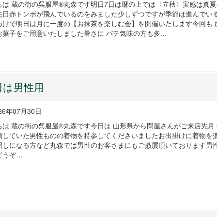
ちは 蔵の街の呉服屋®丸森です明日7日は暦の上では〈立秋〉実感は真
先日赤トンボが飛んでいるのをみました少しずつですが季節は進んでい
わけで明日は月に一度の【お抹茶を楽しむ会】を開催いたします今回も 
菓子をご用意いたしました暑さに バテ気味の方も多...
日は男性用
26年07月30日
ちは 蔵の街の呉服屋®丸森です今日は 山形県から問屋さんがご来店先月
頼していた男性ものの着物を持参してくださいましたお出掛けに着物を
召しになる方など丸森では男性のお客さまにもご贔屓頂いております男
どうぞ…