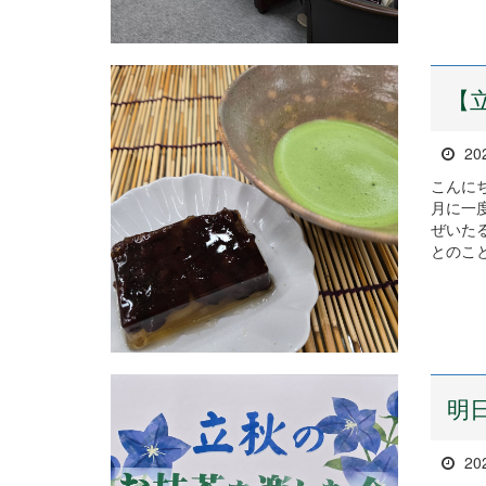
【
20
こんに
月に一
ぜいた
とのこと
明
20