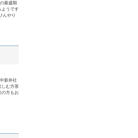
夏の最盛期
るようです
ひんやり
 中新井社
楽しむ方茶
性の方もお