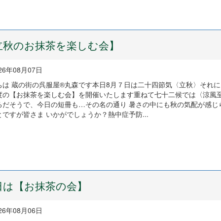
立秋のお抹茶を楽しむ会】
26年08月07日
ちは 蔵の街の呉服屋®丸森です本日8月７日は二十四節気〈立秋〉それ
度の【お抹茶を楽しむ会】を開催いたします重ねて七十二候では〈涼風
るだそうで、今日の短冊も…その名の通り 暑さの中にも秋の気配が感じ
ですが皆さま いかがでしょうか？熱中症予防...
日は【お抹茶の会】
26年08月06日