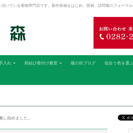
を頂いている着物専門店です。新作振袖をはじめ、留袖、訪問着のフォーマル
手入れ
前結び着付け教室
蔵の街ブログ
似合う色を選
働し始めました。