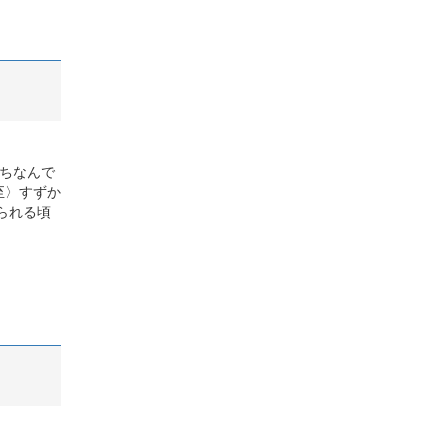
にちなんで
至〉すずか
られる頃