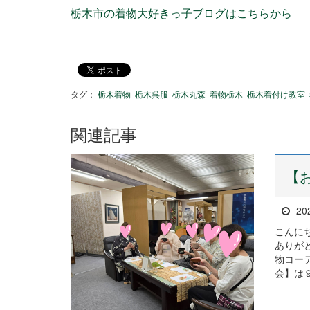
栃木市の着物大好きっ子ブログはこちらから
タグ：
栃木着物
栃木呉服
栃木丸森
着物栃木
栃木着付け教室
関連記事
【
20
こんに
ありが
物コー
会】は９