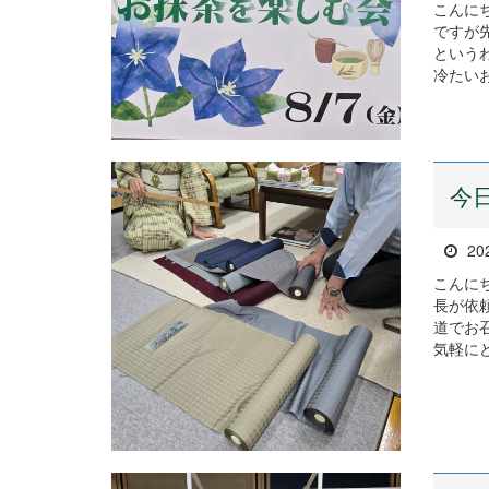
こんに
ですが
という
冷たいお
今
20
こんに
長が依
道でお
気軽に