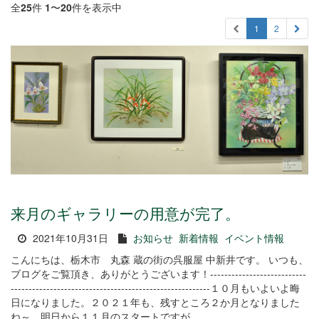
全
25
件
1
〜
20
件を表示中
1
2
来月のギャラリーの用意が完了。
2021年10月31日
お知らせ
新着情報
イベント情報
こんにちは、栃木市 丸森 蔵の街の呉服屋 中新井です。 いつも、
ブログをご覧頂き、ありがとうございます！---------------------------
--------------------------------------------------------１０月もいよいよ晦
日になりました。２０２１年も、残すところ２か月となりました
ね～。明日から１１月のスタートですが...