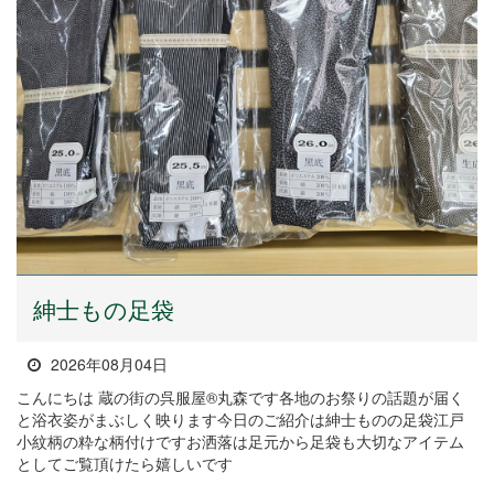
紳士もの足袋
2026年08月04日
こんにちは 蔵の街の呉服屋®丸森です各地のお祭りの話題が届く
と浴衣姿がまぶしく映ります今日のご紹介は紳士ものの足袋江戸
小紋柄の粋な柄付けですお洒落は足元から足袋も大切なアイテム
としてご覧頂けたら嬉しいです