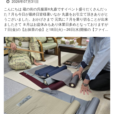
2026年07月31日
こんにちは 蔵の街の呉服屋®丸森ですイベント盛りだくさんだっ
た７月も今日が最終日皆様暑いなか 丸森をお引立て頂きありがと
うございました。おかげさまで 元気に７月を乗り切ることが出来
ましたさて ８月はお盆休みもあり休業日多めとなっておりますが
７日(金)の【お抹茶の会】と18日(火)～26日(水)開催の【ファイ...