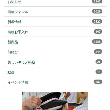
お知らせ
2142
着物ジャンル
2029
新着情報
2322
着物お手入れ
167
新商品
1288
前結び
244
美しいキモノ掲載
25
動画
11
イベント情報
887