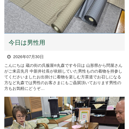
今日は男性用
2026年07月30日
こんにちは 蔵の街の呉服屋®丸森です今日は 山形県から問屋さん
がご来店先月 中新井社長が依頼していた男性ものの着物を持参し
てくださいましたお出掛けに着物を楽しむ方茶道でお召しになる
方など丸森では男性のお客さまにもご贔屓頂いております男性の
方もお気軽にどうぞ…