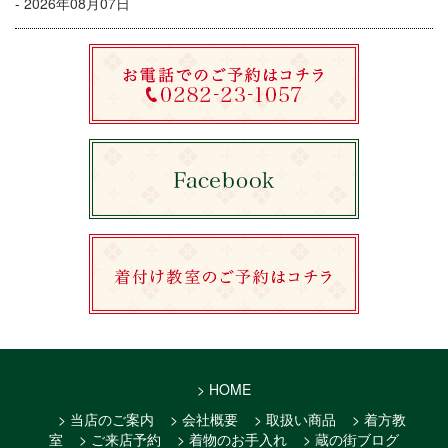
- 2026年08月07日
> HOME
> 当店のご案内
> 会社概要
> 取扱い商品
> 着方教
室
> ご来店予約
> 着物のお手入れ
> 蔵の街ブログ