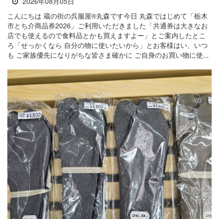
2026年08月05日
こんにちは 蔵の街の呉服屋®丸森です今日 丸森ではじめて「栃木
市とち介商品券2026」ご利用いただきました「共通券は大きなお
店でも使えるので食料品とかも買えますよー」とご案内したとこ
ろ「せっかくなら 自分の物に使いたいから」とお客様はい、いつ
も ご家族優先になりがちな皆さま確かに ご自身のお買い物に使...