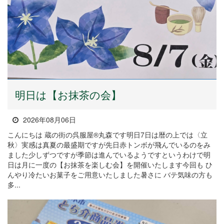
明日は【お抹茶の会】
2026年08月06日
こんにちは 蔵の街の呉服屋®丸森です明日7日は暦の上では〈立
秋〉実感は真夏の最盛期ですが先日赤トンボが飛んでいるのをみ
ました少しずつですが季節は進んでいるようですというわけで明
日は月に一度の【お抹茶を楽しむ会】を開催いたします今回も ひ
んやり冷たいお菓子をご用意いたしました暑さに バテ気味の方も
多...