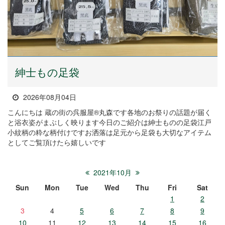
紳士もの足袋
2026年08月04日
こんにちは 蔵の街の呉服屋®丸森です各地のお祭りの話題が届く
と浴衣姿がまぶしく映ります今日のご紹介は紳士ものの足袋江戸
小紋柄の粋な柄付けですお洒落は足元から足袋も大切なアイテム
としてご覧頂けたら嬉しいです
2021年10月
Sun
Mon
Tue
Wed
Thu
Fri
Sat
1
2
3
4
5
6
7
8
9
10
11
12
13
14
15
16