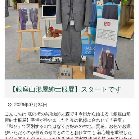
【銀座山形屋紳士服展】スタートです
2026年07月24日
こんにちは 蔵の街の呉服屋®丸森です今日から始まる【銀座山形
屋紳士服展】準備が整いました昨今の気候に合わせて「春夏」
「秋冬」で区別するのではなくお好みの生地、質感、お色でお選
びいただくのが最近の傾向とのことお仕立ても 着心地を重視した
カジュアルなジャケットがあるそうで実際 現物を持たせていただ