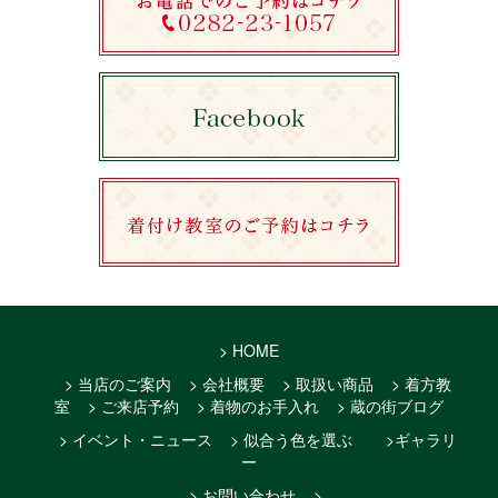
> HOME
> 当店のご案内
> 会社概要
> 取扱い商品
> 着方教
室
> ご来店予約
> 着物のお手入れ
> 蔵の街ブログ
> イベント・ニュース
> 似合う色を選ぶ
>ギャラリ
ー
> お問い合わせ
>