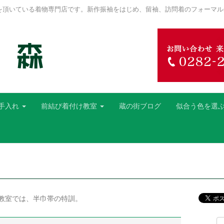
を頂いている着物専門店です。新作振袖をはじめ、留袖、訪問着のフォーマル
手入れ
前結び着付け教室
蔵の街ブログ
似合う色を選
教室では、半巾帯の特訓。