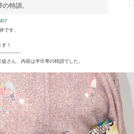
帯の特訓。
結び
新井です。
ます！
--------------
生徒さん、内容は半巾帯の特訓でした。