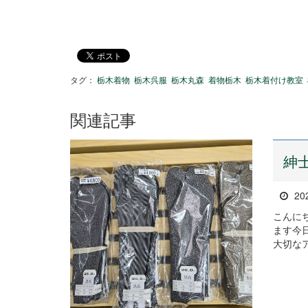
タグ：
栃木着物
栃木呉服
栃木丸森
着物栃木
栃木着付け教室
関連記事
紳
20
こんに
ます今
大切な