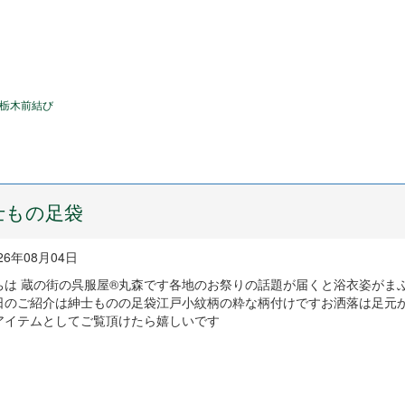
栃木前結び
士もの足袋
26年08月04日
ちは 蔵の街の呉服屋®丸森です各地のお祭りの話題が届くと浴衣姿がま
日のご紹介は紳士ものの足袋江戸小紋柄の粋な柄付けですお洒落は足元
アイテムとしてご覧頂けたら嬉しいです