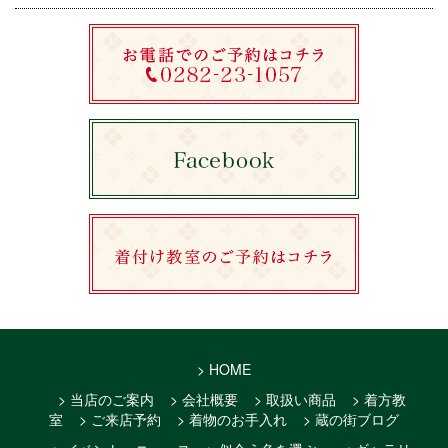
> HOME
> 当店のご案内
> 会社概要
> 取扱い商品
> 着方教
室
> ご来店予約
> 着物のお手入れ
> 蔵の街ブログ