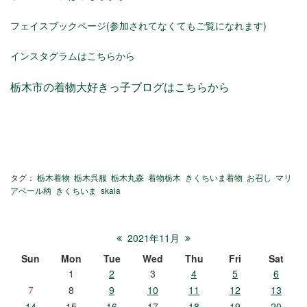
フェイスブックページ(参加されてなくてもご覧になれます)
インスタグラムはこちらから
栃木市の着物大好きっ子ブログはこちらから
タグ：
栃木着物
栃木呉服
栃木丸森
着物栃木
きくちいま着物
お召し
マリ
アベール柄
きくちいま
skala
2021年11月
Sun
Mon
Tue
Wed
Thu
Fri
Sat
1
2
3
4
5
6
7
8
9
10
11
12
13
14
15
16
17
18
19
20