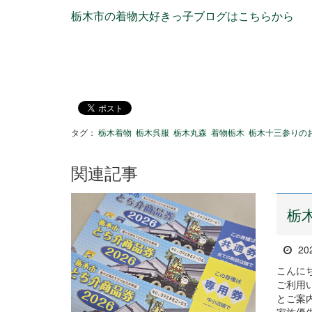
栃木市の着物大好きっ子ブログはこちらから
タグ：
栃木着物
栃木呉服
栃木丸森
着物栃木
栃木十三参りの
関連記事
栃
20
こんに
ご利用
とご案