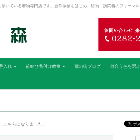
を頂いている着物専門店です。新作振袖をはじめ、留袖、訪問着のフォーマル
手入れ
前結び着付け教室
蔵の街ブログ
似合う色を選
、こちらになりました。