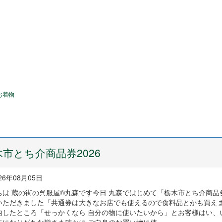
お着物
木市とち介商品券2026
26年08月05日
ちは 蔵の街の呉服屋®丸森です今日 丸森ではじめて「栃木市とち介商品券
いただきました「共通券は大きなお店でも使えるので食料品とかも買え
内したところ「せっかくなら 自分の物に使いたいから」とお客様はい、