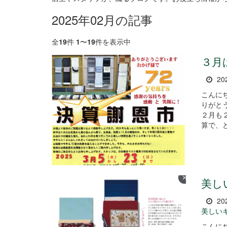
2025年02月の記事
全
19
件
1
〜
19
件を表示中
３月
20
こんに
りがとうございま
２月も
算で、と
美し
20
美しい
こんに