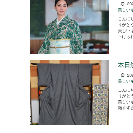
20
美しい
こんに
りがとうございま
美しい
上げられ
本日
20
美しい
こんに
りがとうございま
美しい
瀬すずさ