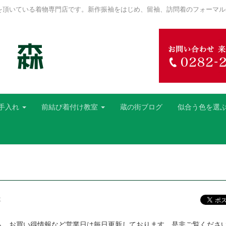
を頂いている着物専門店です。新作振袖をはじめ、留袖、訪問着のフォーマル
手入れ
前結び着付け教室
蔵の街ブログ
似合う色を選
事
ら、お買い得情報など営業日は毎日更新しております。是非ご覧くださ