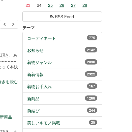
23
24
25
26
27
28
RSS Feed
テーマ
コーディネート
775
お知らせ
2142
覧頂き、あ
----------
着物ジャンル
2030
とって本決
新着情報
2322
続きを読む
着物お手入れ
167
新商品
1288
前結び
244
新商品
美しいキモノ掲載
25
覧頂き、あ