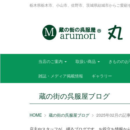
栃木県栃木市、小山市、佐野市、茨城県結城市からご愛顧
当店のご案内
取扱い商品
きもののお
雑誌・メディア掲載情報
ギャラリー
蔵の街の呉服屋ブログ
HOME
蔵の街の呉服屋ブログ
2025年02月の記
店主やスタッフが、綴るブログです。お役立ち情報か