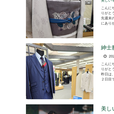
美しい
こんに
りがとうございま
先週末
にありが
紳士
20
こんに
りがとうございま
昨日は
２日目で
美し