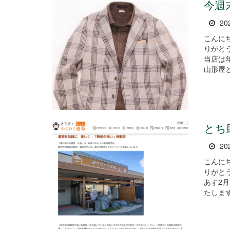
今週
20
こんに
りがとうございま
当店は
山形屋と
とち
20
こんに
りがとうございま
あす2
たします