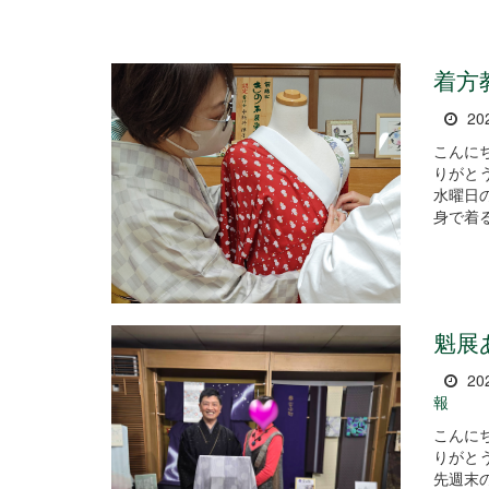
着方
20
こんに
りがとうございま
水曜日
身で着る
魁展
20
報
こんに
りがとうございま
先週末