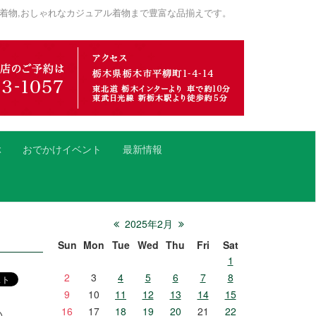
着物,おしゃれなカジュアル着物まで豊富な品揃えです。
ぶ
おでかけイベント
最新情報
2025年2月
Sun
Mon
Tue
Wed
Thu
Fri
Sat
1
2
3
4
5
6
7
8
9
10
11
12
13
14
15
16
17
18
19
20
21
22
い。