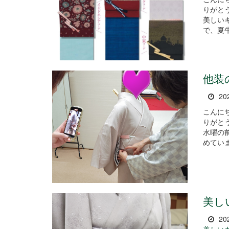
りがとうございま
美しい
で、夏牛
他装
20
こんに
りがとうございま
水曜の
めていま
美し
20