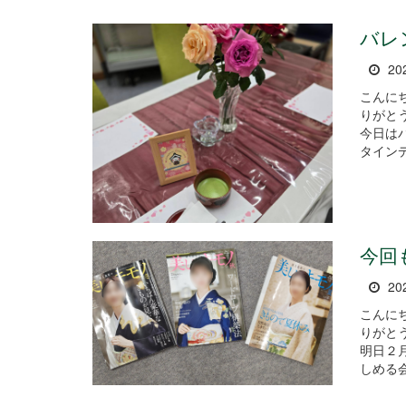
バレ
20
こんに
りがとうございま
今日は
タインデ
今回
20
こんに
りがとうございま
明日２
しめる会