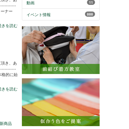
動画
11
----------
コーナー
イベント情報
888
続きを読む
覧頂き、あ
----------
本格的に始
続きを読む
新商品