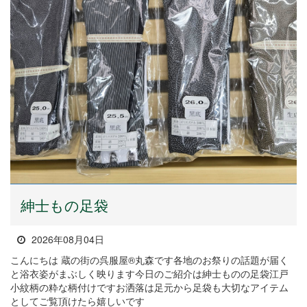
紳士もの足袋
2026年08月04日
こんにちは 蔵の街の呉服屋®丸森です各地のお祭りの話題が届く
と浴衣姿がまぶしく映ります今日のご紹介は紳士ものの足袋江戸
小紋柄の粋な柄付けですお洒落は足元から足袋も大切なアイテム
としてご覧頂けたら嬉しいです