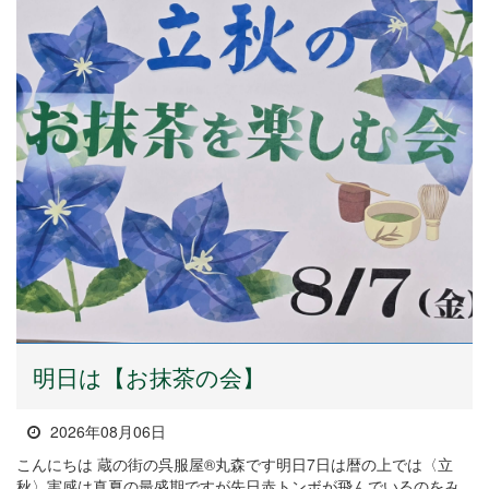
明日は【お抹茶の会】
2026年08月06日
こんにちは 蔵の街の呉服屋®丸森です明日7日は暦の上では〈立
秋〉実感は真夏の最盛期ですが先日赤トンボが飛んでいるのをみ