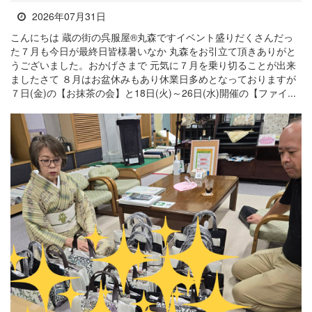
2026年07月31日
こんにちは 蔵の街の呉服屋®丸森ですイベント盛りだくさんだっ
た７月も今日が最終日皆様暑いなか 丸森をお引立て頂きありがと
うございました。おかげさまで 元気に７月を乗り切ることが出来
ましたさて ８月はお盆休みもあり休業日多めとなっておりますが
７日(金)の【お抹茶の会】と18日(火)～26日(水)開催の【ファイ...