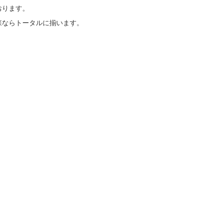
おります。
森ならトータルに揃います。