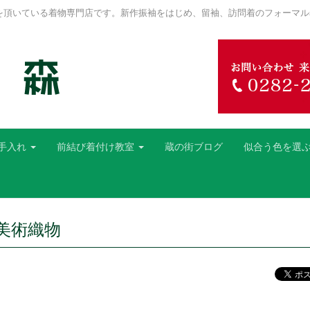
を頂いている着物専門店です。新作振袖をはじめ、留袖、訪問着のフォーマル
手入れ
前結び着付け教室
蔵の街ブログ
似合う色を選
美術織物