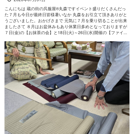
こんにちは 蔵の街の呉服屋®丸森ですイベント盛りだくさんだっ
た７月も今日が最終日皆様暑いなか 丸森をお引立て頂きありがと
うございました。おかげさまで 元気に７月を乗り切ることが出来
ましたさて ８月はお盆休みもあり休業日多めとなっておりますが
７日(金)の【お抹茶の会】と18日(火)～26日(水)開催の【ファイ...