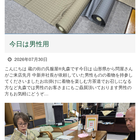
今日は男性用
2026年07月30日
こんにちは 蔵の街の呉服屋®丸森です今日は 山形県から問屋さん
がご来店先月 中新井社長が依頼していた男性ものの着物を持参し
てくださいましたお出掛けに着物を楽しむ方茶道でお召しになる
方など丸森では男性のお客さまにもご贔屓頂いております男性の
方もお気軽にどうぞ…